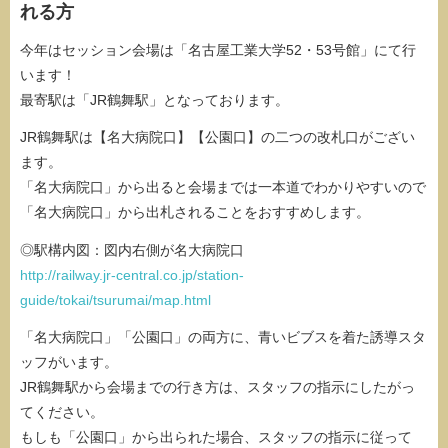
れる方
今年はセッション会場は「名古屋工業大学52・53号館」にて行
います！
最寄駅は「JR鶴舞駅」となっております。
JR鶴舞駅は【名大病院口】【公園口】の二つの改札口がござい
ます。
「名大病院口」から出ると会場までは一本道でわかりやすいので
「名大病院口」から出札されることをおすすめします。
◎駅構内図：図内右側が名大病院口
http://railway.jr-central.co.jp/station-
guide/tokai/tsurumai/map.html
「名大病院口」「公園口」の両方に、青いビブスを着た誘導スタ
ッフがいます。
JR鶴舞駅から会場までの行き方は、スタッフの指示にしたがっ
てください。
もしも「公園口」から出られた場合、スタッフの指示に従って