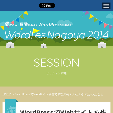
Tog
navi
SESSION
セッション詳細
HOME
>
WordPressでWebサイトを作る前にやらないといけなかったこと
WordPressでWebサイトを作