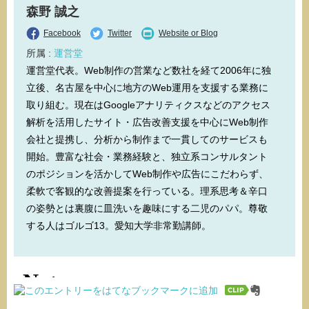
森野 誠之
Facebook
Twitter
Website or Blog
所属 :
運営堂
運営堂代表。Web制作の営業など数社を経て2006年に独
立後、名古屋を中心に地方のWeb運用を支援する業務に
取り組む。現在はGoogleアナリティクスなどのアクセス
解析を活用したサイト・広告改善支援を中心にWeb制作
会社と提携し、分析から制作まで一貫してのサービスも
開始。豊富な社会・業務経験と、独立系コンサルタント
のポジションを活かしてWeb制作や広告にこだわらず、
柔軟で客観的な改善提案を行っている。理系思考＆辛口
の姿勢とは裏腹に皿洗いを趣味にする二児のパパ。尊敬
する人はゴルゴ13。愛知大学非常勤講師。